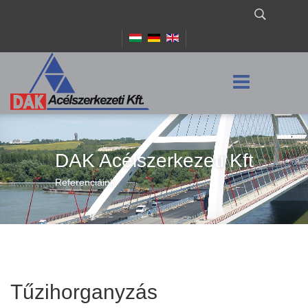
DAK Acélszerkezeti Kft
Referenciáink
Tűzihorganyzás